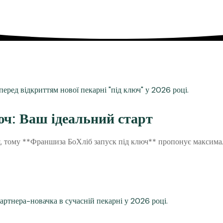
юч: Ваш ідеальний старт
я, тому **Франшиза БоХліб запуск під ключ** пропонує максима