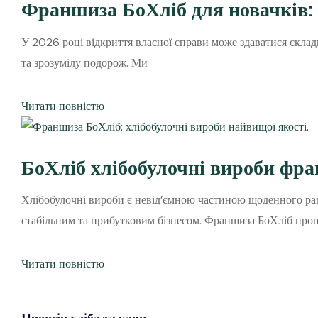
Франшиза БоХліб для новачків:
У 2026 році відкриття власної справи може здаватися скла
та зрозумілу подорож. Ми
Читати повністю
БоХліб хлібобулочні вироби фра
Хлібобулочні вироби є невід’ємною частиною щоденного раці
стабільним та прибутковим бізнесом. Франшиза БоХліб проп
Читати повністю
Простір
хліба
та кави