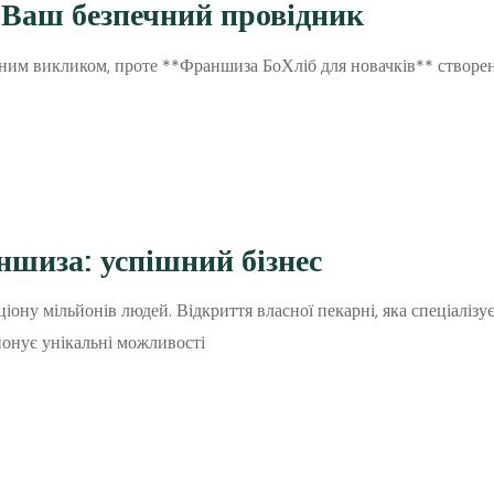
 Ваш безпечний провідник
дним викликом, проте **Франшиза БоХліб для новачків** створен
ншиза: успішний бізнес
ону мільйонів людей. Відкриття власної пекарні, яка спеціалізу
онує унікальні можливості