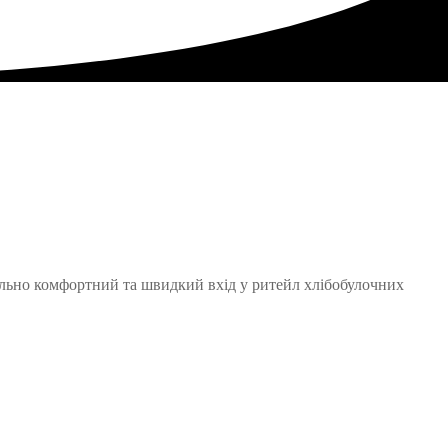
льно комфортний та швидкий вхід у ритейл хлібобулочних