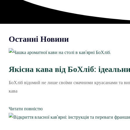
Останні Новини
Якісна кава від БоХліб: ідеальн
БоХліб відомий не лише своїми смачними круасанами та випіч
кава
Читати повністю