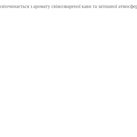
зпочинається з аромату свіжозвареної кави та затишної атмосфери