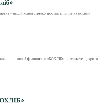
Хліб»
рень у нашій країні стрімко зростає, а попит на якісний
свіжою випічкою. З франшизою «БОХЛІБ» ви зможете відкрити
«БОХЛІБ»