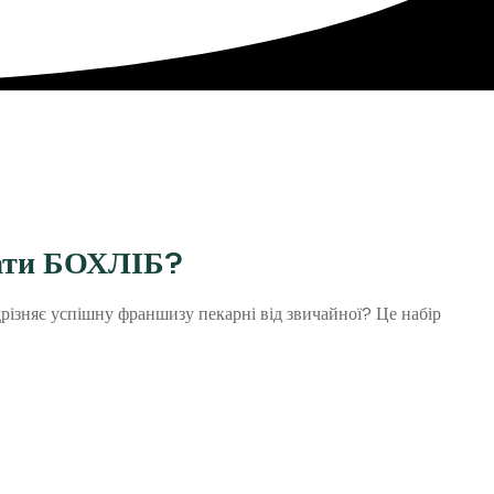
рати БОХЛІБ?
різняє успішну франшизу пекарні від звичайної? Це набір