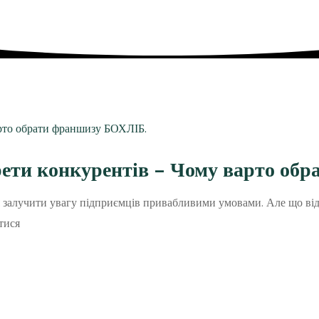
рети конкурентів – Чому варто об
я залучити увагу підприємців привабливими умовами. Але що від
атися