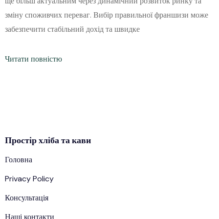
ще більш актуальним через динамічний розвиток ринку та
зміну споживчих переваг. Вибір правильної франшизи може
забезпечити стабільний дохід та швидке
Читати повністю
Простір
хліба
та кави
Головна
Privacy Policy
Консультація
Наші контакти