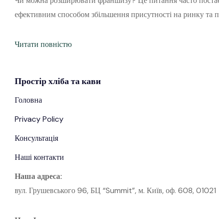
Чи можна розширювати франшизу? Це питання часто постає 
ефективним способом збільшення присутності на ринку та 
Читати повністю
Простір
хліба
та кави
Головна
Privacy Policy
Консультація
Наші контакти
Наша адреса:
вул. Грушевського 96, БЦ “Summit”, м. Київ, оф. 608, 01021