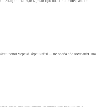
и. Якщо ви завжди мріяли про власний бізнес, але не
йзингової мережі. Франчайзі — це особа або компанія, яка