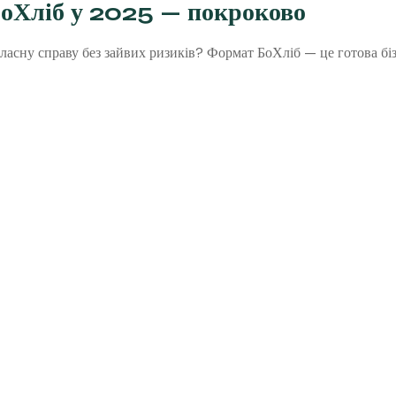
БоХліб у 2025 — покроково
ласну справу без зайвих ризиків? Формат БоХліб — це готова біз