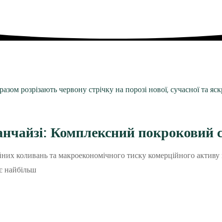
нчайзі: Комплексний покроковий с
йних коливань та макроекономічного тиску комерційного активу 
є найбільш