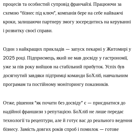
процесів та особистий супровід франчайзі. Працюючи за
схемою “бізнес під ключ”, компанія бере на себе найважчі
кроки, залишаючи партнеру змогу зосередитись на керуванні
і розвитку своєї справи.
Один з найкращих прикладів — запуск пекарні у Житомирі у
2025 році. Підприємець, який не мав досвіду у гастрономії,
уже за пів року вийшов на стабільний прибуток. Успіх був
досягнутий завдяки підтримці команди БоХліб, навчальним
програмам та постійному моніторингу показників.
Отже, рішення “як почати без досвіду” є — приєднатися до
надійної франшизи з репутацією. БоХліб не лише передає
технології та рецептури, але й готує вас до реального ведення
бізнесу. Замість довгих років спроб і помилок — готове