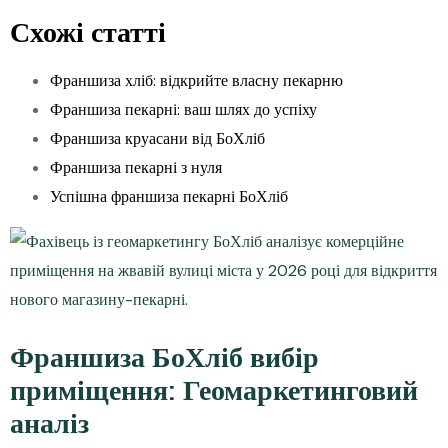
Схожі статті
Франшиза хліб: відкрийте власну пекарню
Франшиза пекарні: ваш шлях до успіху
Франшиза круасани від БоХліб
Франшиза пекарні з нуля
Успішна франшиза пекарні БоХліб
Франшиза БоХліб вибір
приміщення: Геомаркетинговий
аналіз