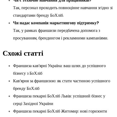
Чи є технічне навчання для працівників?
Так, персонал проходить повноцінне навчання згідно зі
стандартами бренду БоХліб.
Чи надає компанія маркетингову підтримку?
Так, у рамках франшизи передбачена допомога з
просуванням, брендингом і рекламними кампаніями.
Схожі статті
Франшиза кав’ярні Україна: ваш шлях до успішного
бізнесу з БоХліб
Кав’ярня за франшизою: як стати частиною успішного
бренду БоХліб
Франшиза пекарні БоХліб Львів: успішний бізнес у
серці Західної України
Франшиза пекарні БоХліб Житомир: нові горизонти