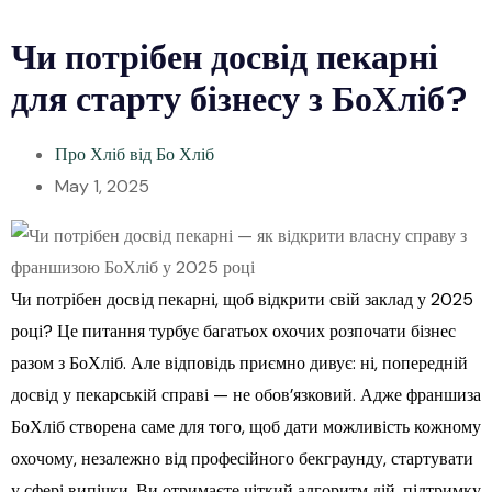
Чи потрібен досвід пекарні
для старту бізнесу з БоХліб?
Про Хліб від Бо Хліб
May 1, 2025
Чи потрібен досвід пекарні, щоб відкрити свій заклад у 2025
році? Це питання турбує багатьох охочих розпочати бізнес
разом з БоХліб. Але відповідь приємно дивує: ні, попередній
досвід у пекарській справі — не обов’язковий. Адже франшиза
БоХліб створена саме для того, щоб дати можливість кожному
охочому, незалежно від професійного бекграунду, стартувати
у сфері випічки. Ви отримаєте чіткий алгоритм дій, підтримку