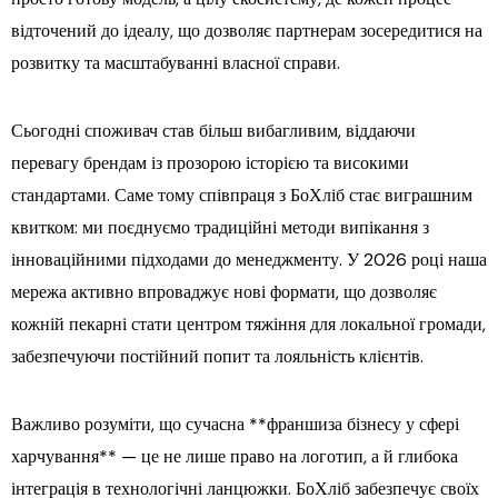
відточений до ідеалу, що дозволяє партнерам зосередитися на
розвитку та масштабуванні власної справи.
Сьогодні споживач став більш вибагливим, віддаючи
перевагу брендам із прозорою історією та високими
стандартами. Саме тому співпраця з БоХліб стає виграшним
квитком: ми поєднуємо традиційні методи випікання з
інноваційними підходами до менеджменту. У 2026 році наша
мережа активно впроваджує нові формати, що дозволяє
кожній пекарні стати центром тяжіння для локальної громади,
забезпечуючи постійний попит та лояльність клієнтів.
Важливо розуміти, що сучасна **франшиза бізнесу у сфері
харчування** — це не лише право на логотип, а й глибока
інтеграція в технологічні ланцюжки. БоХліб забезпечує своїх