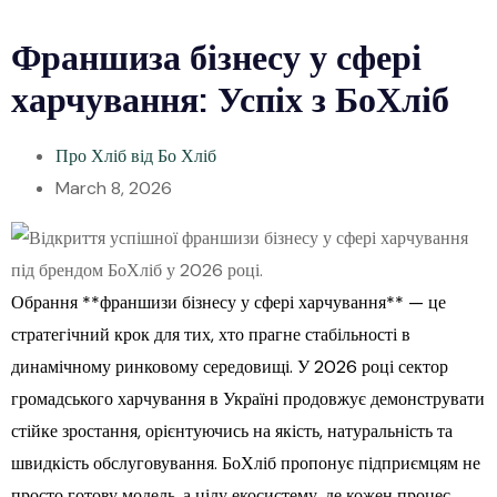
Франшиза бізнесу у сфері
харчування: Успіх з БоХліб
Про Хліб від Бо Хліб
March 8, 2026
Обрання **франшизи бізнесу у сфері харчування** — це
стратегічний крок для тих, хто прагне стабільності в
динамічному ринковому середовищі. У 2026 році сектор
громадського харчування в Україні продовжує демонструвати
стійке зростання, орієнтуючись на якість, натуральність та
швидкість обслуговування. БоХліб пропонує підприємцям не
просто готову модель, а цілу екосистему, де кожен процес