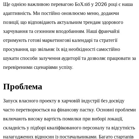
Ще однією важливою перевагою БоХліб у 2026 році є наша
адаптивність. Ми постійно оновлюємо меню, додаючи
позиції, що відповідають актуальним трендам здорового
харчування та сезонним вподобанням. Наші франчайзі
отримують готові маркетингові календарі та стратегії
просування, що звільняє їх від необхідності самостійно
шукати способи залучення аудиторії та дозволяє працювати за
перевіреними сценаріями успіху.
Проблема
Запуск власного проекту в харчовій індустрії без досвіду
часто перетворюється на фінансову пастку. Основні проблеми
включають високу вартість помилки при виборі локації,
складність у підборі кваліфікованого персоналу та відсутність
налагоджених відносин із постачальниками. Багато стартапів