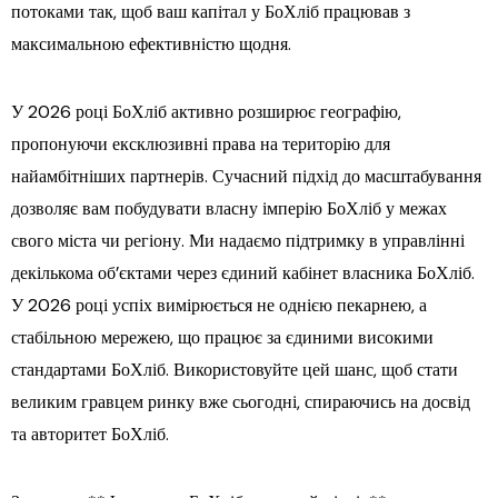
потоками так, щоб ваш капітал у БоХліб працював з
максимальною ефективністю щодня.
У 2026 році БоХліб активно розширює географію,
пропонуючи ексклюзивні права на територію для
найамбітніших партнерів. Сучасний підхід до масштабування
дозволяє вам побудувати власну імперію БоХліб у межах
свого міста чи регіону. Ми надаємо підтримку в управлінні
декількома об’єктами через єдиний кабінет власника БоХліб.
У 2026 році успіх вимірюється не однією пекарнею, а
стабільною мережею, що працює за єдиними високими
стандартами БоХліб. Використовуйте цей шанс, щоб стати
великим гравцем ринку вже сьогодні, спираючись на досвід
та авторитет БоХліб.