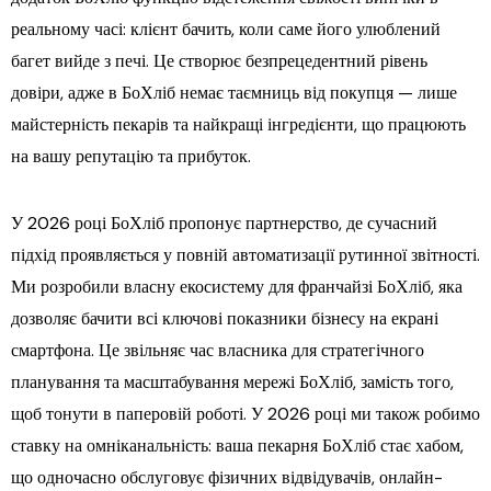
реальному часі: клієнт бачить, коли саме його улюблений
багет вийде з печі. Це створює безпрецедентний рівень
довіри, адже в БоХліб немає таємниць від покупця — лише
майстерність пекарів та найкращі інгредієнти, що працюють
на вашу репутацію та прибуток.
У 2026 році БоХліб пропонує партнерство, де сучасний
підхід проявляється у повній автоматизації рутинної звітності.
Ми розробили власну екосистему для франчайзі БоХліб, яка
дозволяє бачити всі ключові показники бізнесу на екрані
смартфона. Це звільняє час власника для стратегічного
планування та масштабування мережі БоХліб, замість того,
щоб тонути в паперовій роботі. У 2026 році ми також робимо
ставку на омніканальність: ваша пекарня БоХліб стає хабом,
що одночасно обслуговує фізичних відвідувачів, онлайн-