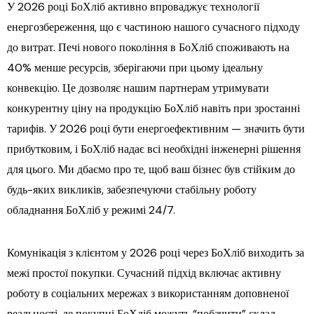
У 2026 році БоХліб активно впроваджує технології
енергозбереження, що є частиною нашого сучасного підходу
до витрат. Печі нового покоління в БоХліб споживають на
40% менше ресурсів, зберігаючи при цьому ідеальну
конвекцію. Це дозволяє нашим партнерам утримувати
конкурентну ціну на продукцію БоХліб навіть при зростанні
тарифів. У 2026 році бути енергоефективним — значить бути
прибутковим, і БоХліб надає всі необхідні інженерні рішення
для цього. Ми дбаємо про те, щоб ваш бізнес був стійким до
будь-яких викликів, забезпечуючи стабільну роботу
обладнання БоХліб у режимі 24/7.
Комунікація з клієнтом у 2026 році через БоХліб виходить за
межі простої покупки. Сучасний підхід включає активну
роботу в соціальних мережах з використанням доповненої
реальності, де покупці БоХліб можуть “побачити” склад