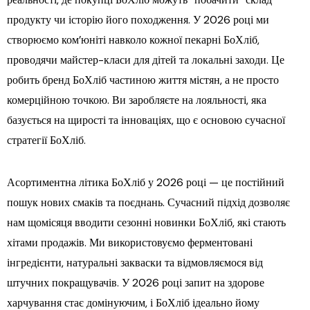
продукту чи історію його походження. У 2026 році ми
створюємо ком’юніті навколо кожної пекарні БоХліб,
проводячи майстер-класи для дітей та локальні заходи. Це
робить бренд БоХліб частиною життя містян, а не просто
комерційною точкою. Ви заробляєте на лояльності, яка
базується на щирості та інноваціях, що є основою сучасної
стратегії БоХліб.
Асортиментна літика БоХліб у 2026 році — це постійний
пошук нових смаків та поєднань. Сучасний підхід дозволяє
нам щомісяця вводити сезонні новинки БоХліб, які стають
хітами продажів. Ми використовуємо ферментовані
інгредієнти, натуральні закваски та відмовляємося від
штучних покращувачів. У 2026 році запит на здорове
харчування стає домінуючим, і БоХліб ідеально йому