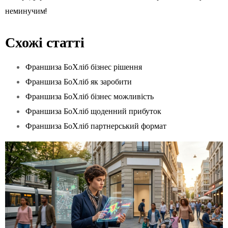
неминучим!
Схожі статті
Франшиза БоХліб бізнес рішення
Франшиза БоХліб як заробити
Франшиза БоХліб бізнес можливість
Франшиза БоХліб щоденний прибуток
Франшиза БоХліб партнерський формат