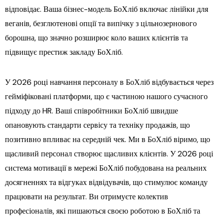
відповідає. Ваша бізнес-модель БоХліб включає лінійки для
веганів, безглютенові опції та випічку з цільнозернового
борошна, що значно розширює коло ваших клієнтів та
підвищує престиж закладу БоХліб.
У 2026 році навчання персоналу в БоХліб відбувається через
гейміфіковані платформи, що є частиною нашого сучасного
підходу до HR. Ваші співробітники БоХліб швидше
опановують стандарти сервісу та техніку продажів, що
позитивно впливає на середній чек. Ми в БоХліб віримо, що
щасливий персонал створює щасливих клієнтів. У 2026 році
система мотивації в мережі БоХліб побудована на реальних
досягненнях та відгуках відвідувачів, що стимулює команду
працювати на результат. Ви отримуєте колектив
професіоналів, які пишаються своєю роботою в БоХліб та