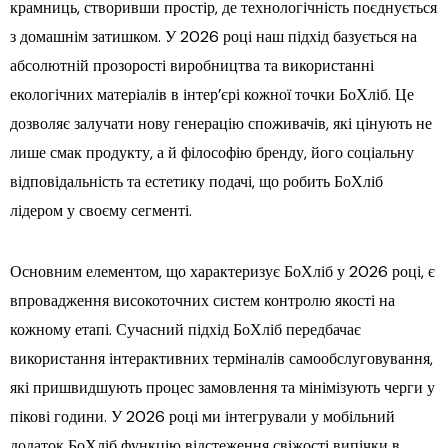
крамниць, створивши простір, де технологічність поєднується
з домашнім затишком. У 2026 році наш підхід базується на
абсолютній прозорості виробництва та використанні
екологічних матеріалів в інтер’єрі кожної точки БоХліб. Це
дозволяє залучати нову генерацію споживачів, які цінують не
лише смак продукту, а й філософію бренду, його соціальну
відповідальність та естетику подачі, що робить БоХліб
лідером у своєму сегменті.
Основним елементом, що характеризує БоХліб у 2026 році, є
впровадження високоточних систем контролю якості на
кожному етапі. Сучасний підхід БоХліб передбачає
використання інтерактивних терміналів самообслуговування,
які пришвидшують процес замовлення та мінімізують черги у
пікові години. У 2026 році ми інтегрували у мобільний
додаток БоХліб функцію відстеження свіжості випічки в