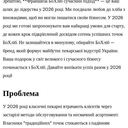
Зрештою, **Франшиза БоХліб сучасний підхід** — це ваш
шлях до лідерства у 2026 році. Ми поєднали любов до хліба з
інноваціями, щоб ви могли пишатися своїм бізнесом. У 2026
році ми готові запропонувати вам найкращі умови для старту,
де кожен крок підкріплений досвідом сотень успішних точок
БоХліб. Не залишайтеся в минулому, обирайте БоХліб —
бренд, який формує майбутнє пекарської індустрії України.
Ваша подорож у світ великого і сучасного бізнесу
починається з БоХліб. Давайте випікати успіх разом у 2026
році!
Проблема
У 2026 році класичні пекарні втрачають клієнтів через
застарілі методи обслуговування та несмачний асортимент.
Власники “традиційних” точок стикаються з падінням