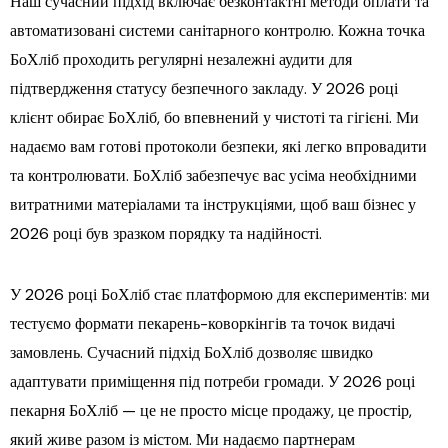
Наш сучасний підхід включає безконтактні методи оплати та
автоматизовані системи санітарного контролю. Кожна точка
БоХліб проходить регулярні незалежні аудити для
підтвердження статусу безпечного закладу. У 2026 році
клієнт обирає БоХліб, бо впевнений у чистоті та гігієні. Ми
надаємо вам готові протоколи безпеки, які легко впровадити
та контролювати. БоХліб забезпечує вас усіма необхідними
витратними матеріалами та інструкціями, щоб ваш бізнес у
2026 році був зразком порядку та надійності.
У 2026 році БоХліб стає платформою для експериментів: ми
тестуємо формати пекарень-коворкінгів та точок видачі
замовлень. Сучасний підхід БоХліб дозволяє швидко
адаптувати приміщення під потреби громади. У 2026 році
пекарня БоХліб — це не просто місце продажу, це простір,
який живе разом із містом. Ми надаємо партнерам