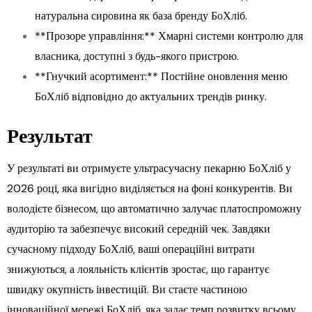
натуральна сировина як база бренду БоХліб.
**Прозоре управління:** Хмарні системи контролю для
власника, доступні з будь-якого пристрою.
**Гнучкий асортимент:** Постійне оновлення меню
БоХліб відповідно до актуальних трендів ринку.
Результат
У результаті ви отримуєте ультрасучасну пекарню БоХліб у
2026 році, яка вигідно виділяється на фоні конкурентів. Ви
володієте бізнесом, що автоматично залучає платоспроможну
аудиторію та забезпечує високий середній чек. Завдяки
сучасному підходу БоХліб, ваші операційні витрати
знижуються, а лояльність клієнтів зростає, що гарантує
швидку окупність інвестицій. Ви стаєте частиною
інноваційної мережі БоХліб, яка задає темп розвитку всьому