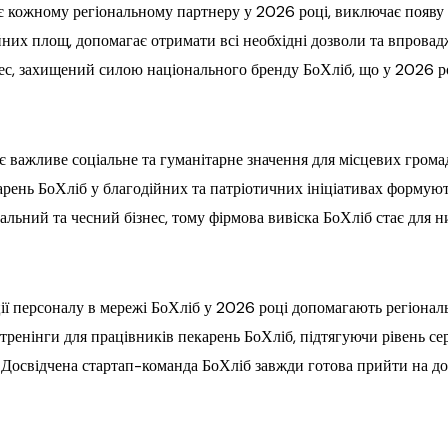
є кожному регіональному партнеру у 2026 році, виключає появу
йних площ, допомагає отримати всі необхідні дозволи та впрова
нес, захищений силою національного бренду БоХліб, що у 2026 
є важливе соціальне та гуманітарне значення для місцевих грома
арень БоХліб у благодійних та патріотичних ініціативах формуют
льний та чесний бізнес, тому фірмова вивіска БоХліб стає для ни
ії персоналу в мережі БоХліб у 2026 році допомагають регіона
тренінги для працівників пекарень БоХліб, підтягуючи рівень се
 Досвідчена стартап-команда БоХліб завжди готова прийти на доп