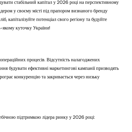
увати стабільний капітал у 2026 році на перспективному
ідером у своєму місті під прапором визнаного бренду
іб, капіталізуйте потенціал свого регіону та будуйте
ь-якому куточку України!
 операційних процесів. Відсутність налагоджених
іння будувати ефективні маркетингові кампанії призводять
програє конкуренцію та закривається через низьку
себічною підтримкою лідера ринку у 2026 році: