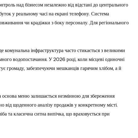
троль над бізнесом незалежно від відстані до центрального
буток у реальному часі на екрані телефону. Система
ловживання чи крадіжки з боку персоналу. Для регіонального
 де комунальна інфраструктура часто стикається з великими
ного водопостачання. У 2026 році, коли місцеві одиночні
тує громаду, забезпечуючи мешканців гарячим хлібом, а й
ча основа меню залишається незмінною для збереження
о від щоденного аналізу продажів у конкретному місті.
ба та класична ситна випічка, що враховується при