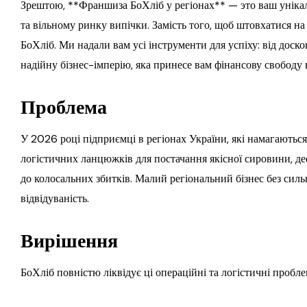
Зрештою, **Франшиза БоХліб у регіонах** — это ваш уніка
та вільному ринку випічки. Замість того, щоб штовхатися н
БоХліб. Ми надали вам усі інструменти для успіху: від доско
надійну бізнес-імперію, яка принесе вам фінансову свободу 
Проблема
У 2026 році підприємці в регіонах України, які намагаютьс
логістичних ланцюжків для постачання якісної сировини, де
до колосальних збитків. Малий регіональний бізнес без силь
відвідуваність.
Вирішення
БоХліб повністю ліквідує ці операційні та логістичні проб