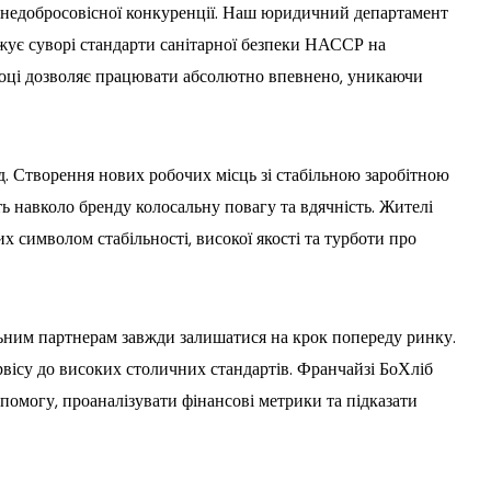
 недобросовісної конкуренції. Наш юридичний департамент
джує суворі стандарти санітарної безпеки НАССР на
році дозволяє працювати абсолютно впевнено, уникаючи
д. Створення нових робочих місць зі стабільною заробітною
ь навколо бренду колосальну повагу та вдячність. Жителі
х символом стабільності, високої якості та турботи про
льним партнерам завжди залишатися на крок попереду ринку.
рвісу до високих столичних стандартів. Франчайзі БоХліб
омогу, проаналізувати фінансові метрики та підказати