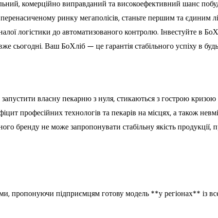
льний, комерційно виправданий та високоефективний шанс побуд
а перенасиченому ринку мегаполісів, станьте першим та єдиним л
налої логістики до автоматизованого контролю. Інвестуйте в БоХл
вже сьогодні. Ваш БоХліб — це гарантія стабільного успіху в буд
я запустити власну пекарню з нуля, стикаються з гострою кризою
фіцит професійних технологів та пекарів на місцях, а також невм
ного бренду не може запропонувати стабільну якість продукції, 
леми, пропонуючи підприємцям готову модель **у регіонах** із в