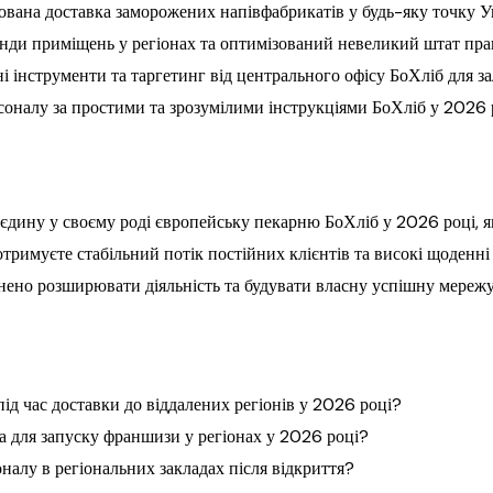
ована доставка заморожених напівфабрикатів у будь-яку точку У
енди приміщень у регіонах та оптимізований невеликий штат пра
інструменти та таргетинг від центрального офісу БоХліб для за
соналу за простими та зрозумілими інструкціями БоХліб у 2026 р
 єдину у своєму роді європейську пекарню БоХліб у 2026 році, я
 отримуєте стабільний потік постійних клієнтів та високі щоденні
внено розширювати діяльність та будувати власну успішну мережу
ід час доставки до віддалених регіонів у 2026 році?
а для запуску франшизи у регіонах у 2026 році?
налу в регіональних закладах після відкриття?