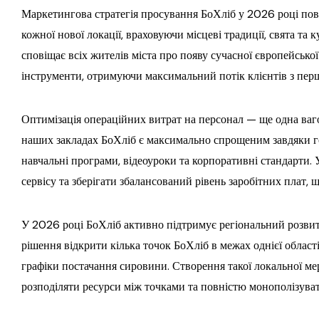
Маркетингова стратегія просування БоХліб у 2026 році повн
кожної нової локації, враховуючи місцеві традиції, свята та
сповіщає всіх жителів міста про появу сучасної європейськ
інструменти, отримуючи максимальний потік клієнтів з пер
Оптимізація операційних витрат на персонал — ще одна ваг
наших закладах БоХліб є максимально спрощеним завдяки го
навчальні програми, відеоуроки та корпоративні стандарти.
сервісу та зберігати збалансований рівень заробітних плат, 
У 2026 році БоХліб активно підтримує регіональний розви
рішення відкрити кілька точок БоХліб в межах однієї област
графіки постачання сировини. Створення такої локальної ме
розподіляти ресурси між точками та повністю монополізуват