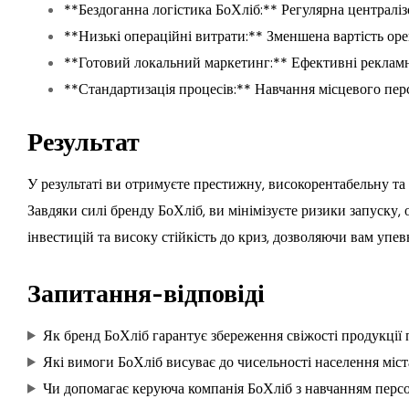
**Бездоганна логістика БоХліб:** Регулярна централіз
**Низькі операційні витрати:** Зменшена вартість ор
**Готовий локальний маркетинг:** Ефективні рекламні 
**Стандартизація процесів:** Навчання місцевого пер
Результат
У результаті ви отримуєте престижну, високорентабельну та
Завдяки силі бренду БоХліб, ви мінімізуєте ризики запуску,
інвестицій та високу стійкість до криз, дозволяючи вам упе
Запитання-відповіді
Як бренд БоХліб гарантує збереження свіжості продукції п
Які вимоги БоХліб висуває до чисельності населення міст
Чи допомагає керуюча компанія БоХліб з навчанням персо