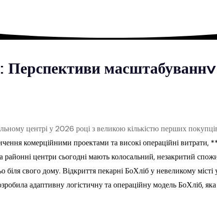
х: Перспективи масштабуваннv
ичення комерційними проектами та високі операційні витрати, 
ні та районні центри сьогодні мають колосальний, незакритий сп
ьо біля свого дому. Відкриття пекарні БоХліб у невеликому міст
розробила адаптивну логістичну та операційну модель БоХліб, яка