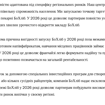
істю адаптована під специфіку регіональних ринків. Наш центра
 купівельну спроможність населення. Ми запускаємо точкову таргет
ої пекарні БоХліб. У 2026 році це дозволяє партнерам повністю 
ших хвилин урочистого відкриття закладу БоХліб.
ома причина вигідності запуску БоХліб у 2026 році поза межами
товим напівфабрикатам, навчання місцевих працівників займає вс
 У 2026 році це дозволяє франчайзі легко формувати надійну та 
що позитивно позначається на загальній рентабельності.
ток за допомогою спеціальних інвестиційних програм для ство
і або кількох сусідніх райцентрів, компанія БоХліб надає ексклюз
режі БоХліб у 2026 році дозволяє партнерам побудувати високое
и ринок випічки у своєму регіоні.