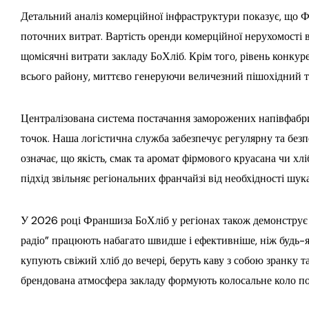
Детальний аналіз комерційної інфраструктури показує, що Ф
поточних витрат. Вартість оренди комерційної нерухомості в
щомісячні витрати закладу БоХліб. Крім того, рівень конкур
всього району, миттєво генеруючи величезний пішохідний т
Централізована система постачання заморожених напівфабри
точок. Наша логістична служба забезпечує регулярну та без
означає, що якість, смак та аромат фірмового круасана чи хл
підхід звільняє регіональних франчайзі від необхідності шу
У 2026 році Франшиза БоХліб у регіонах також демонструє 
радіо” працюють набагато швидше і ефективніше, ніж будь-я
купують свіжий хліб до вечері, беруть каву з собою зранку т
брендована атмосфера закладу формують колосальне коло пос