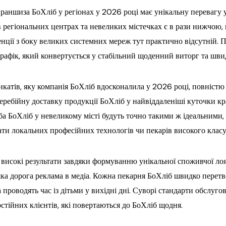
раншиза БоХліб у регіонах у 2026 році має унікальну перевагу 
 регіональних центрах та невеликих містечках є в рази нижчою, н
енції з боку великих системних мереж тут практично відсутній. 
рафік, який конвертується у стабільний щоденний виторг та шви
катів, яку компанія БоХліб вдосконалила у 2026 році, повністю
перебійну доставку продукції БоХліб у найвіддаленіші куточки 
іба БоХліб у невеликому місті будуть точно такими ж ідеальними,
кати локальних професійних технологів чи пекарів високого клас
високі результати завдяки формуванню унікальної споживчої лоя
ка дорога реклама в медіа. Кожна пекарня БоХліб швидко перетво
а проводять час із дітьми у вихідні дні. Суворі стандарти обслуг
тійних клієнтів, які повертаються до БоХліб щодня.