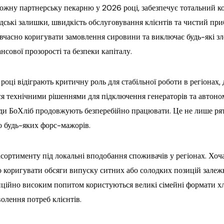
жну партнерську пекарню у 2026 році, забезпечує тотальний кон
дські залишки, швидкість обслуговування клієнтів та чистий при
 вчасно коригувати замовлення сировини та виключає будь-які з
нсової прозорості та безпеки капіталу.
році відіграють критичну роль для стабільної роботи в регіонах,
 технічними рішеннями для підключення генераторів та автоном
клади БоХліб продовжують безперебійно працювати. Це не лише ря
о будь-яких форс-мажорів.
асортименту під локальні вподобання споживачів у регіонах. Хо
о коригувати обсяги випуску ситних або солодких позицій залежн
ційно високим попитом користуються великі сімейні формати хлі
олення потреб клієнтів.