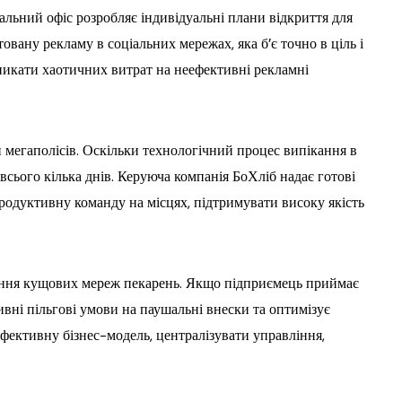
льний офіс розробляє індивідуальні плани відкриття для
овану рекламу в соціальних мережах, яка б’є точно в ціль і
уникати хаотичних витрат на неефективні рекламні
 мегаполісів. Оскільки технологічний процес випікання в
ього кілька днів. Керуюча компанія БоХліб надає готові
продуктивну команду на місцях, підтримувати високу якість
рення кущових мереж пекарень. Якщо підприємець приймає
ивні пільгові умови на паушальні внески та оптимізує
фективну бізнес-модель, централізувати управління,