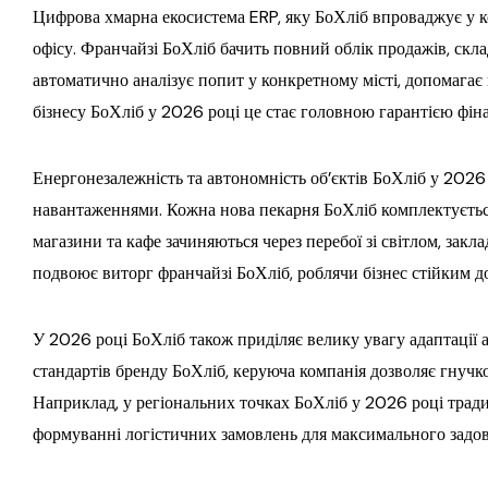
Цифрова хмарна екосистема ERP, яку БоХліб впроваджує у ко
офісу. Франчайзі БоХліб бачить повний облік продажів, скла
автоматично аналізує попит у конкретному місті, допомагає
бізнесу БоХліб у 2026 році це стає головною гарантією фіна
Енергонезалежність та автономність об’єктів БоХліб у 2026 
навантаженнями. Кожна нова пекарня БоХліб комплектується
магазини та кафе зачиняються через перебої зі світлом, за
подвоює виторг франчайзі БоХліб, роблячи бізнес стійким д
У 2026 році БоХліб також приділяє велику увагу адаптації 
стандартів бренду БоХліб, керуюча компанія дозволяє гнучк
Наприклад, у регіональних точках БоХліб у 2026 році тради
формуванні логістичних замовлень для максимального задов