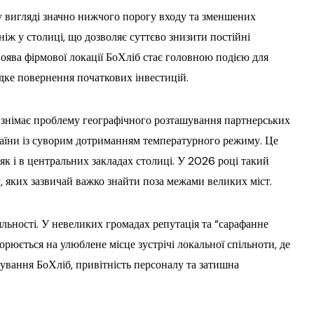
у вигляді значно нижчого порогу входу та зменшених
іж у столиці, що дозволяє суттєво знизити постійні
Поява фірмової локації БоХліб стає головною подією для
дке повернення початкових інвестицій.
 знімає проблему географічного розташування партнерських
країни із суворим дотриманням температурного режиму. Це
 як і в центральних закладах столиці. У 2026 році такий
у, яких зазвичай важко знайти поза межами великих міст.
льності. У невеликих громадах репутація та “сарафанне
рюється на улюблене місце зустрічі локальної спільноти, де
овування БоХліб, привітність персоналу та затишна