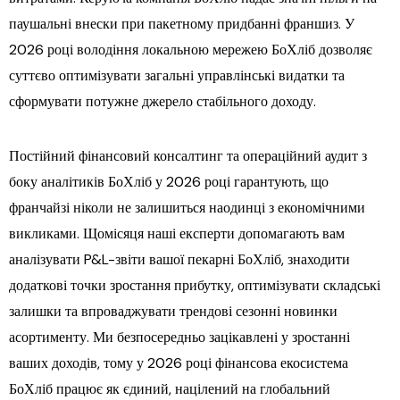
паушальні внески при пакетному придбанні франшиз. У
2026 році володіння локальною мережею БоХліб дозволяє
суттєво оптимізувати загальні управлінські видатки та
сформувати потужне джерело стабільного доходу.
Постійний фінансовий консалтинг та операційний аудит з
боку аналітиків БоХліб у 2026 році гарантують, що
франчайзі ніколи не залишиться наодинці з економічними
викликами. Щомісяця наші експерти допомагають вам
аналізувати P&L-звіти вашої пекарні БоХліб, знаходити
додаткові точки зростання прибутку, оптимізувати складські
залишки та впроваджувати трендові сезонні новинки
асортименту. Ми безпосередньо зацікавлені у зростанні
ваших доходів, тому у 2026 році фінансова екосистема
БоХліб працює як єдиний, націлений на глобальний