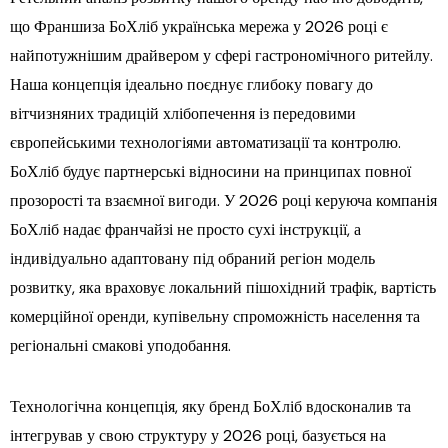
що Франшиза БоХліб українська мережа у 2026 році є
найпотужнішим драйвером у сфері гастрономічного ритейлу.
Наша концепція ідеально поєднує глибоку повагу до
вітчизняних традицій хлібопечення із передовими
європейськими технологіями автоматизації та контролю.
БоХліб будує партнерські відносини на принципах повної
прозорості та взаємної вигоди. У 2026 році керуюча компанія
БоХліб надає франчайзі не просто сухі інструкції, а
індивідуально адаптовану під обраний регіон модель
розвитку, яка враховує локальний пішохідний трафік, вартість
комерційної оренди, купівельну спроможність населення та
регіональні смакові уподобання.
Технологічна концепція, яку бренд БоХліб вдосконалив та
інтегрував у свою структуру у 2026 році, базується на