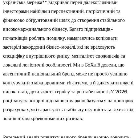
українська мережа** відкриває перед далекоглядними
інвесторами найбільш перспективний, патріотичний та
фінансово обґрунтований шлях до створення стабільного
високомаржинального бізнесу. Багато підприємців-
початківців роблять помилку, намагаючись копіювати
застарілі закордонні бізнес-моделі, які не враховують
специфіку внутрішнього ринку, менталітет споживачів та
локальні логістичні особливості. Ми в БоХліб довели, що
автентичний національний бренд може не просто успішно
конкурувати з міжнародними гігантами, а й диктувати власні
високі стандарти якості, сервісу та рентабельності. У 2026
році запуск пекарні під нашою маркою базується на прозорих
розрахунках, які гарантують стабільну окупність та захист від
зовнішніх макроекономічних ризиків.
Ретельний аналіз розвитку нашого бренду наочно доводить,