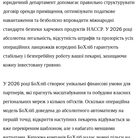
юридичний департамент допомагає правильно структурувати
договір оренди приміщення, оптимізувати податкове
навантаження та безболісно впровадити міжнародні
стандарти безпеки харчових продуктів НАССР. У 2026 році
абсолютна легальність, відсутність штрафів та прозорість усіх
операційних ланцюжків всередині БоХліб гарантують
стабільну і безперебійну роботу вашої пекарні, захищаючи
кожну інвестовану гривню.
У 2026 році БоХліб створює унікальні фінансові умови для
партнерів, які прагнуть масштабування та побудови власних
регіональних мереж з кількох об’єктів. Оскільки операційна
модель БоХліб доведена до абсолютного автоматизму на
першій точці, відкриття наступних пекарень відбувається за
вже перевіреним шаблоном, але з набагато меншими
витратами. Керуюча компанія БоХліб надає значні пільги на