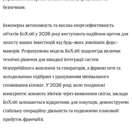
безпечним.
Інженерна автономність та висока енергоефективність
об’єктів БоХліб у 2026 році виступають надійним щитом для
захисту ваших інвестицій від будь-яких зовнішніх форс-
мажорів. Розрахункова модель БоХліб заздалегідь включає
технічні рішення для швидкої інтеграції систем
безперебійного живлення та генераторів, а фірмові печі та
холодильники підібрані з урахуванням мінімального
споживання кіловат. У 2026 році, коли поодинокі
конкуренти зазнають збитків через вимкнення світла, заклади
БоХліб залишаються відкритими для покупців, демонструючи
стабільну операційну діяльність та подвоюючи плановий
прибуток франчайзі.