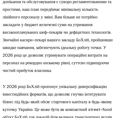
допікання та обслуговування є суворо регламентованими та
простими, наш план передбачає мінімальну кількість
лінійного персоналу у зміні. Вам більше не потрібно
закладати у бюджет величезні суми на утримання
високооплачуваних шеф-пекарів чи дефіцитних технологів.
Звичайні касири-пекарі вашого закладу БоХліб, пройшовши
швидке навчання, забезпечують ідеальну роботу точки. У
2026 році це дозволяє утримувати операційні витрати на
персонал на рекордно низькому рівні, суттєво підвищуючи
чистий прибуток власника.
У 2026 році БоХліб пропонує унікальну диверсифікацію
інвестиційних форматів, що дозволяє гнучко інтегрувати
бізнес під будь-який обсяг стартового капіталу в будь-якому
куточку України. Це може бути як компактний street-food
об’єкт БоХліб для локацій біля великих транспортних вузлів