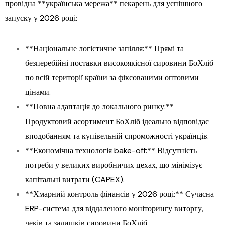
провідна **українська мережа** пекарень для успішного
запуску у 2026 році:
**Національне логістичне запілля:** Прямі та
безперебійні поставки високоякісної сировини БоХліб
по всій території країни за фіксованими оптовими
цінами.
**Повна адаптація до локального ринку:**
Продуктовий асортимент БоХліб ідеально відповідає
вподобанням та купівельній спроможності українців.
**Економічна технологія bake-off:** Відсутність
потреби у великих виробничих цехах, що мінімізує
капітальні витрати (CAPEX).
**Хмарний контроль фінансів у 2026 році:** Сучасна
ERP-система для віддаленого моніторингу виторгу,
чеків та залишків сировини БоХліб.