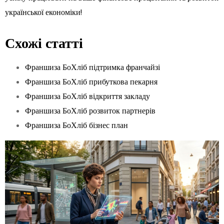
української економіки!
Схожі статті
Франшиза БоХліб підтримка франчайзі
Франшиза БоХліб прибуткова пекарня
Франшиза БоХліб відкриття закладу
Франшиза БоХліб розвиток партнерів
Франшиза БоХліб бізнес план