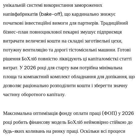
унікальній системі використання заморожених
напівфабрикатів (bake-off), що кардинально знижує
початкові інвестиційні вимоги для партнерів. Традиційний
бізнес-план повноциклової пекарні змушує підприємця
витрачати величезні кошти на складні заготівельні цехи,
потужну вентиляцію та дорогі тістомісильні машини. Готові
рішення БоХліб повністю ліквідують ці капіталомісткі статті
витрат. У 2026 році для старту вам потрібна мінімальна
площа та компактний комплект обладнання для допікання, що
дозволяє раціонально розподілити кошти і зберегти значну
частину оборотного капіталу.
Максимальна оптимізація фонду оплати праці (ФОП) у 2026
році робить фінансову модель БоХліб неймовірно стійкою до
будь-яких коливань на ринку праці. Оскільки всі процеси