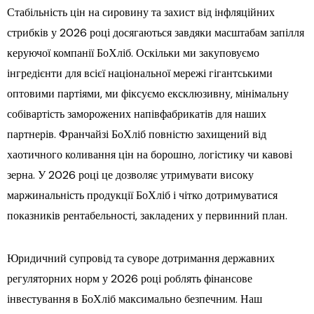
Стабільність цін на сировину та захист від інфляційних
стрибків у 2026 році досягаються завдяки масштабам запілля
керуючої компанії БоХліб. Оскільки ми закуповуємо
інгредієнти для всієї національної мережі гігантськими
оптовими партіями, ми фіксуємо ексклюзивну, мінімальну
собівартість заморожених напівфабрикатів для наших
партнерів. Франчайзі БоХліб повністю захищений від
хаотичного коливання цін на борошно, логістику чи кавові
зерна. У 2026 році це дозволяє утримувати високу
маржинальність продукції БоХліб і чітко дотримуватися
показників рентабельності, закладених у первинний план.
Юридичний супровід та суворе дотримання державних
регуляторних норм у 2026 році роблять фінансове
інвестування в БоХліб максимально безпечним. Наш