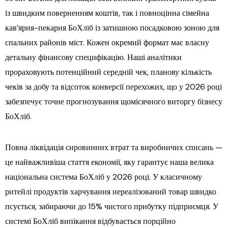
із швидким поверненням коштів, так і повноцінна сімейна
кав’ярня-пекарня БоХліб із затишною посадковою зоною для
спальних районів міст. Кожен окремий формат має власну
детальну фінансову специфікацію. Наші аналітики
прораховують потенційний середній чек, планову кількість
чеків за добу та відсоток конверсії перехожих, що у 2026 році
забезпечує точне прогнозування щомісячного виторгу бізнесу
БоХліб.
Повна ліквідація сировинних втрат та виробничих списань —
це найважливіша стаття економії, яку гарантує наша велика
національна система БоХліб у 2026 році. У класичному
ритейлі продуктів харчування нереалізований товар швидко
псується, забираючи до 15% чистого прибутку підприємця. У
системі БоХліб випікання відбувається порційно