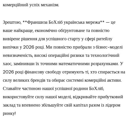
комерційний успіх механізм.
Зрештою, **Франшиза БоХліб українська мережа** — це
ваше найкраще, економічно обґрунтоване та повністю
вивірене рішення для успішного старту у сфері ритейлу
випічки у 2026 році. Ми повністю прибрали з бізнес-моделі
невизначеність, високі операційні ризики та технологічний
хаос, замінивши їх точними математичними розрахунками. У
2026 році фінансову свободу отримують ті, хто спирається на
силу великих брендів та обирає системні комерційні активи.
Ставайте частиною нашої успішної родини БоХліб,
використовуйте силу нашої моделі, відкривайте прибутковий
заклад та впевнено збільшуйте свій капітал разом із лідером
ринку!