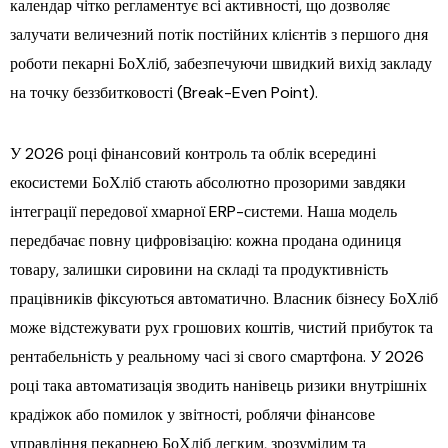
календар чітко регламентує всі активності, що дозволяє
залучати величезний потік постійних клієнтів з першого дня
роботи пекарні БоХліб, забезпечуючи швидкий вихід закладу
на точку беззбитковості (Break-Even Point).
У 2026 році фінансовий контроль та облік всередині
екосистеми БоХліб стають абсолютно прозорими завдяки
інтеграції передової хмарної ERP-системи. Наша модель
передбачає повну цифровізацію: кожна продана одиниця
товару, залишки сировини на складі та продуктивність
працівників фіксуються автоматично. Власник бізнесу БоХліб
може відстежувати рух грошових коштів, чистий прибуток та
рентабельність у реальному часі зі свого смартфона. У 2026
році така автоматизація зводить нанівець ризики внутрішніх
крадіжок або помилок у звітності, роблячи фінансове
управління пекарнею БоХліб легким, зрозумілим та