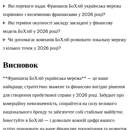
Які переваги надає Франшиза БоХліб українська мережа
порівняно з іноземними франшизами у 2026 році?
Які терміни окупності закладу закладені у фінансову
модель БоХліб у 2026 році?
Чи допомагає компанія БоХліб розвивати локальну мережу
з кількох точок у 2026 році?
Висновок
**Франшиза БоХліб українська мережа** — це ваше
найкраще, стратегічно зважене та фінансово вигідне рішення
для створення прибуткової справи у 2026 році. Забудьте про
комерційну невизначеність, спирайтеся на силу великого
національного бренду та забезпечте собі стабільне майбутнє.
Інвестуйте в БоХліб — і дозвольте кожній цифрі вашого
успіху працювати на ваше фінансове процвітання та розвиток