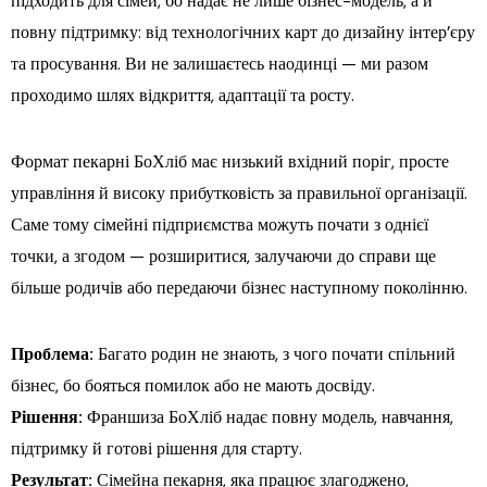
підходить для сімей, бо надає не лише бізнес-модель, а й
повну підтримку: від технологічних карт до дизайну інтер’єру
та просування. Ви не залишаєтесь наодинці — ми разом
проходимо шлях відкриття, адаптації та росту.
Формат пекарні БоХліб має низький вхідний поріг, просте
управління й високу прибутковість за правильної організації.
Саме тому сімейні підприємства можуть почати з однієї
точки, а згодом — розширитися, залучаючи до справи ще
більше родичів або передаючи бізнес наступному поколінню.
Проблема:
Багато родин не знають, з чого почати спільний
бізнес, бо бояться помилок або не мають досвіду.
Рішення:
Франшиза БоХліб надає повну модель, навчання,
підтримку й готові рішення для старту.
Результат:
Сімейна пекарня, яка працює злагоджено,