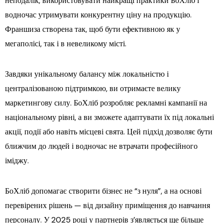
неподалік, використовувати найкращі практики БоХліб і
водночас утримувати конкурентну ціну на продукцію.
Франшиза створена так, щоб бути ефективною як у
мегаполісі, так і в невеликому місті.
Завдяки унікальному балансу між локальністю і
централізованою підтримкою, ви отримаєте велику
маркетингову силу. БоХліб розробляє рекламні кампанії на
національному рівні, а ви зможете адаптувати їх під локальні
акції, події або навіть місцеві свята. Цей підхід дозволяє бути
ближчим до людей і водночас не втрачати професійного
іміджу.
БоХліб допомагає створити бізнес не “з нуля”, а на основі
перевірених рішень — від дизайну приміщення до навчання
персоналу. У 2025 році у партнерів з’являється ще більше