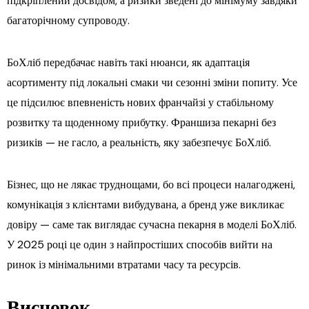
підкріплений досвідом, а ризики зведені до мінімуму завдяки
багаторічному супроводу.
БоХліб передбачає навіть такі нюанси, як адаптація
асортименту під локальні смаки чи сезонні зміни попиту. Усе
це підсилює впевненість нових франчайзі у стабільному
розвитку та щоденному прибутку. Франшиза пекарні без
ризиків — не гасло, а реальність, яку забезпечує БоХліб.
Бізнес, що не лякає труднощами, бо всі процеси налагоджені,
комунікація з клієнтами вибудувана, а бренд уже викликає
довіру — саме так виглядає сучасна пекарня в моделі БоХліб.
У 2025 році це один з найпростіших способів вийти на
ринок із мінімальними втратами часу та ресурсів.
Висновок