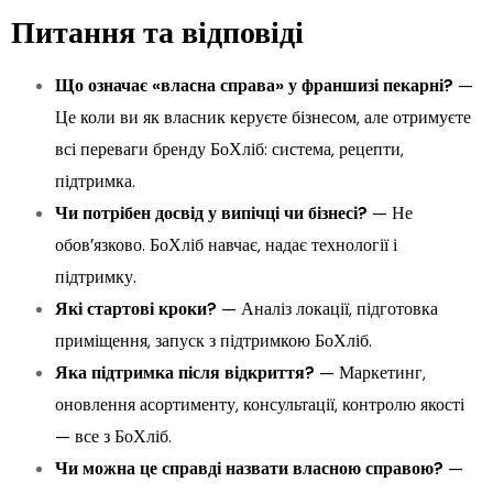
Питання та відповіді
Що означає «власна справа» у франшизі пекарні?
—
Це коли ви як власник керуєте бізнесом, але отримуєте
всі переваги бренду БоХліб: система, рецепти,
підтримка.
Чи потрібен досвід у випічці чи бізнесі?
— Не
обов’язково. БоХліб навчає, надає технології і
підтримку.
Які стартові кроки?
— Аналіз локації, підготовка
приміщення, запуск з підтримкою БоХліб.
Яка підтримка після відкриття?
— Маркетинг,
оновлення асортименту, консультації, контролю якості
— все з БоХліб.
Чи можна це справді назвати власною справою?
—