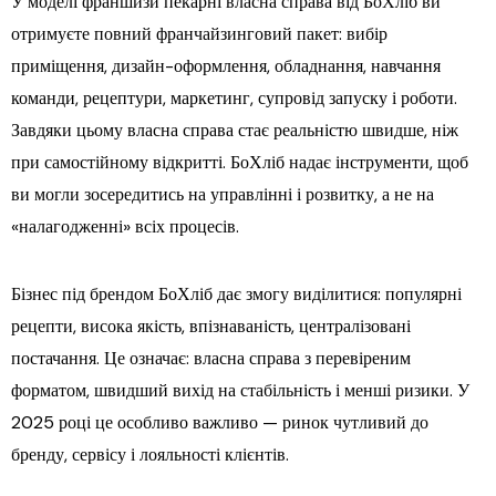
У моделі франшизи пекарні власна справа від БоХліб ви
отримуєте повний франчайзинговий пакет: вибір
приміщення, дизайн-оформлення, обладнання, навчання
команди, рецептури, маркетинг, супровід запуску і роботи.
Завдяки цьому власна справа стає реальністю швидше, ніж
при самостійному відкритті. БоХліб надає інструменти, щоб
ви могли зосередитись на управлінні і розвитку, а не на
«налагодженні» всіх процесів.
Бізнес під брендом БоХліб дає змогу виділитися: популярні
рецепти, висока якість, впізнаваність, централізовані
постачання. Це означає: власна справа з перевіреним
форматом, швидший вихід на стабільність і менші ризики. У
2025 році це особливо важливо — ринок чутливий до
бренду, сервісу і лояльності клієнтів.