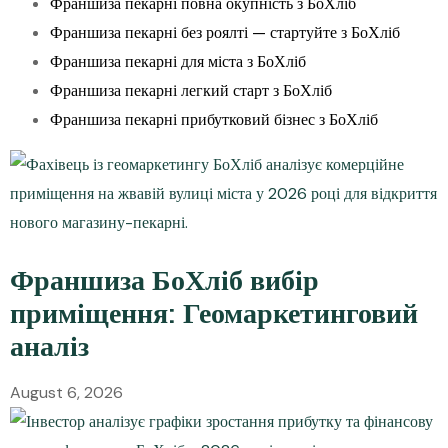
Франшиза пекарні повна окупність з БоХліб
Франшиза пекарні без роялті — стартуйте з БоХліб
Франшиза пекарні для міста з БоХліб
Франшиза пекарні легкий старт з БоХліб
Франшиза пекарні прибутковий бізнес з БоХліб
Франшиза БоХліб вибір
приміщення: Геомаркетинговий
аналіз
August 6, 2026