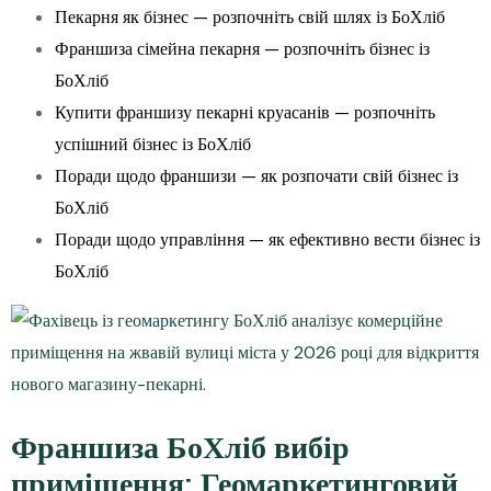
Пекарня як бізнес — розпочніть свій шлях із БоХліб
Франшиза сімейна пекарня — розпочніть бізнес із
БоХліб
Купити франшизу пекарні круасанів — розпочніть
успішний бізнес із БоХліб
Поради щодо франшизи — як розпочати свій бізнес із
БоХліб
Поради щодо управління — як ефективно вести бізнес із
БоХліб
Франшиза БоХліб вибір
приміщення: Геомаркетинговий