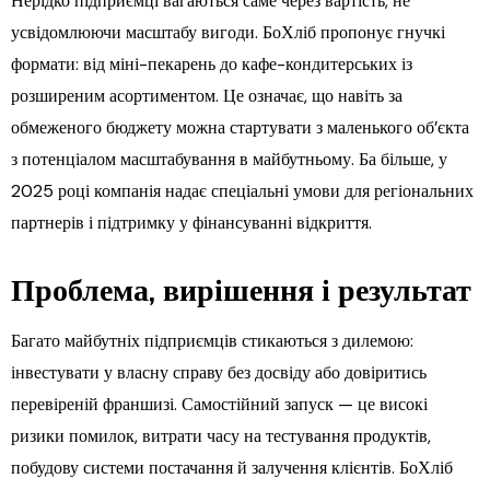
Нерідко підприємці вагаються саме через вартість, не
усвідомлюючи масштабу вигоди. БоХліб пропонує гнучкі
формати: від міні-пекарень до кафе-кондитерських із
розширеним асортиментом. Це означає, що навіть за
обмеженого бюджету можна стартувати з маленького об’єкта
з потенціалом масштабування в майбутньому. Ба більше, у
2025 році компанія надає спеціальні умови для регіональних
партнерів і підтримку у фінансуванні відкриття.
Проблема, вирішення і результат
Багато майбутніх підприємців стикаються з дилемою:
інвестувати у власну справу без досвіду або довіритись
перевіреній франшизі. Самостійний запуск — це високі
ризики помилок, витрати часу на тестування продуктів,
побудову системи постачання й залучення клієнтів. БоХліб