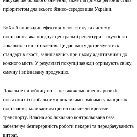
набуває ще більшого значення, адже підтримка регіонів стала
пріоритетом для всього бізнес-середовища України.
БоХліб впровадив ефективну логістику та систему
постачання, яка поєднує центральні рецептури з гнучкістю
локального виготовлення. Це дає змогу дотримуватись
стандартів якості, залишаючись при цьому адаптивними до
кожного міста. У результаті покупці завжди отримують свіжу,
смачну і впізнавану продукцію.
Локальне виробництво — це також зменшення ризиків,
пов’язаних із глобальними викликами: змінами у ланцюгах
постачання, коливанням цін на пальне чи кризами
транспорту. Власна або локально контрольована база
забезпечує безперервність роботи пекарні та передбачуваність
витрат.