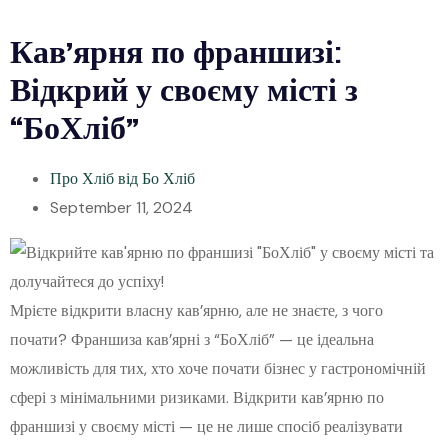
Кав’ярня по франшизі:
Відкрий у своєму місті з
“БоХліб”
Про Хліб від Бо Хліб
September 11, 2024
Мрієте відкрити власну кав’ярню, але не знаєте, з чого
почати? Франшиза кав’ярні з “БоХліб” — це ідеальна
можливість для тих, хто хоче почати бізнес у гастрономічній
сфері з мінімальними ризиками. Відкрити кав’ярню по
франшизі у своєму місті — це не лише спосіб реалізувати