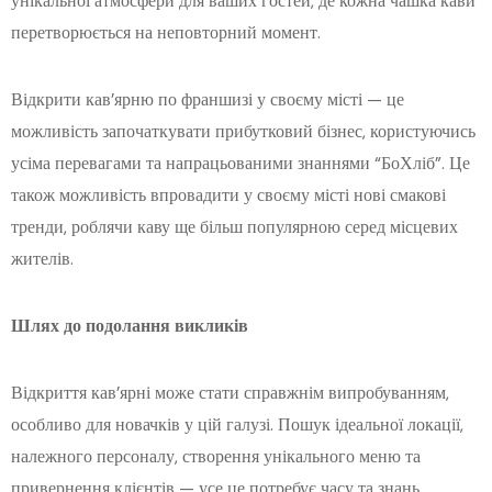
унікальної атмосфери для ваших гостей, де кожна чашка кави
перетворюється на неповторний момент.
Відкрити кав’ярню по франшизі у своєму місті — це
можливість започаткувати прибутковий бізнес, користуючись
усіма перевагами та напрацьованими знаннями “БоХліб”. Це
також можливість впровадити у своєму місті нові смакові
тренди, роблячи каву ще більш популярною серед місцевих
жителів.
Шлях до подолання викликів
Відкриття кав’ярні може стати справжнім випробуванням,
особливо для новачків у цій галузі. Пошук ідеальної локації,
належного персоналу, створення унікального меню та
привернення клієнтів — усе це потребує часу та знань.