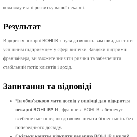
кожному етапі розвитку вашої пекарні.
Результат
Відкриття пекарні BOHLIB з нуля дозволить вам швидко стати
успішним підприємцем у сфері випічки. Завдяки підтримці
франчайзера, ви зможете знизити ризики та забезпечити
стабільний потік клієнтів і дохід.
Запитання та відповіді
Чи обов’язково мати досвід у випічці для відкриття
пекарні BOHLIB?
Ні, франшиза BOHLIB забезпечує
всебічне навчання, що дозволяє почати бізнес навіть без
попереднього досвіду.
Скільки коштує відкрити пекарню BOHLIB з нуля?