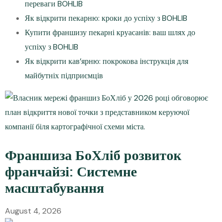
переваги BOHLIB
Як відкрити пекарню: кроки до успіху з BOHLIB
Купити франшизу пекарні круасанів: ваш шлях до
успіху з BOHLIB
Як відкрити кав’ярню: покрокова інструкція для
майбутніх підприємців
Франшиза БоХліб розвиток
франчайзі: Системне
масштабування
August 4, 2026