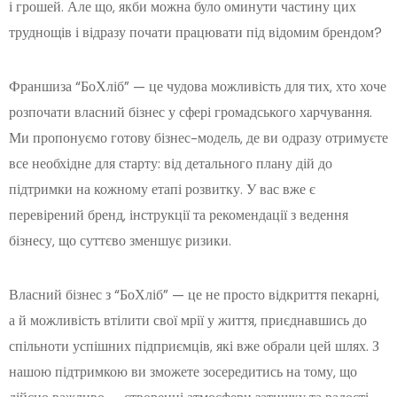
і грошей. Але що, якби можна було оминути частину цих
труднощів і відразу почати працювати під відомим брендом?
Франшиза “БоХліб” — це чудова можливість для тих, хто хоче
розпочати власний бізнес у сфері громадського харчування.
Ми пропонуємо готову бізнес-модель, де ви одразу отримуєте
все необхідне для старту: від детального плану дій до
підтримки на кожному етапі розвитку. У вас вже є
перевірений бренд, інструкції та рекомендації з ведення
бізнесу, що суттєво зменшує ризики.
Власний бізнес з “БоХліб” — це не просто відкриття пекарні,
а й можливість втілити свої мрії у життя, приєднавшись до
спільноти успішних підприємців, які вже обрали цей шлях. З
нашою підтримкою ви зможете зосередитись на тому, що