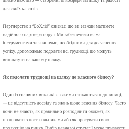
дійсно важливо — створенні атмосфери затишку та радості
для своїх клієнтів.
Партнерство з “БоХліб” означає, що ви завжди матимете
надійного партнера поруч. Ми забезпечимо всіма
інструментами та знаннями, необхідними для досягнення
успіху, допоможемо подолати всі труднощі, що можуть
виникнути на вашому шляху.
Як подолати труднощі на шляху до власного бізнесу?
Один із головних викликів, з якими стикаються підприємці,
— це відсутність досвіду та знань щодо ведення бізнесу. Часто
вони не знають, як правильно розподілити бюджет, як
працювати з постачальниками або як просувати свою
продукцію на ринку. Вибір невдалої стратегії може призвести