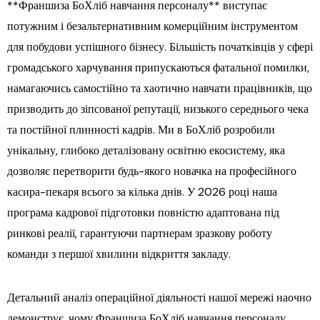
**Франшиза БоХліб навчання персоналу** виступає
потужним і безальтернативним комерційним інструментом
для побудови успішного бізнесу. Більшість початківців у сфері
громадського харчування припускаються фатальної помилки,
намагаючись самостійно та хаотично навчати працівників, що
призводить до зіпсованої репутації, низького середнього чека
та постійної плинності кадрів. Ми в БоХліб розробили
унікальну, глибоко деталізовану освітню екосистему, яка
дозволяє перетворити будь-якого новачка на професійного
касира-пекаря всього за кілька днів. У 2026 році наша
програма кадрової підготовки повністю адаптована під
ринкові реалії, гарантуючи партнерам зразкову роботу
команди з першої хвилини відкриття закладу.
Детальний аналіз операційної діяльності нашої мережі наочно
демонструє, чому Франшиза БоХліб навчання персоналу