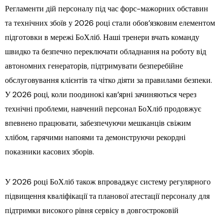
Регламенти дій персоналу під час форс-мажорних обставин
та технічних збоїв у 2026 році стали обов’язковим елементом
підготовки в мережі БоХліб. Наші тренери вчать команду
швидко та безпечно переключати обладнання на роботу від
автономних генераторів, підтримувати безперебійне
обслуговування клієнтів та чітко діяти за правилами безпеки.
У 2026 році, коли поодинокі кав’ярні зачиняються через
технічні проблеми, навчений персонал БоХліб продовжує
впевнено працювати, забезпечуючи мешканців свіжим
хлібом, гарячими напоями та демонструючи рекордні
показники касових зборів.
У 2026 році БоХліб також впроваджує систему регулярного
підвищення кваліфікації та планової атестації персоналу для
підтримки високого рівня сервісу в довгостроковій