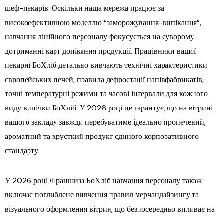
шеф-пекарів. Оскільки наша мережа працює за
високоефективною моделлю “заморожування-випікання”,
навчання лінійного персоналу фокусується на суворому
дотриманні карт допікання продукції. Працівники вашої
пекарні БоХліб детально вивчають технічні характеристики
європейських печей, правила дефростації напівфабрикатів,
точні температурні режими та часові інтервали для кожного
виду випічки БоХліб. У 2026 році це гарантує, що на вітрині
вашого закладу завжди перебуватиме ідеально пропечений,
ароматний та хрусткий продукт єдиного корпоративного
стандарту.
У 2026 році Франшиза БоХліб навчання персоналу також
включає поглиблене вивчення правил мерчандайзингу та
візуального оформлення вітрин, що безпосередньо впливає на