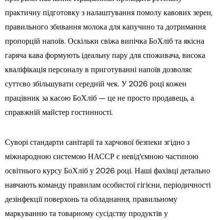
практичну підготовку з налаштування помолу кавових зерен,
правильного збивання молока для капучино та дотримання
пропорцій напоїв. Оскільки свіжа випічка БоХліб та якісна
гаряча кава формують ідеальну пару для споживача, висока
кваліфікація персоналу в приготуванні напоїв дозволяє
суттєво збільшувати середній чек. У 2026 році кожен
працівник за касою БоХліб — це не просто продавець, а
справжній майстер гостинності.
Суворі стандарти санітарії та харчової безпеки згідно з
міжнародною системою НАССР є невід’ємною частиною
освітнього курсу БоХліб у 2026 році. Наші фахівці детально
навчають команду правилам особистої гігієни, періодичності
дезінфекції поверхонь та обладнання, правильному
маркуванню та товарному сусідству продуктів у