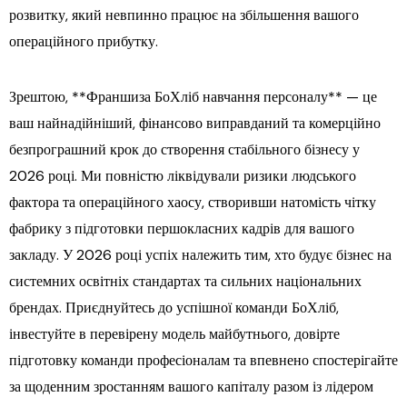
розвитку, який невпинно працює на збільшення вашого
операційного прибутку.
Зрештою, **Франшиза БоХліб навчання персоналу** — це
ваш найнадійніший, фінансово виправданий та комерційно
безпрограшний крок до створення стабільного бізнесу у
2026 році. Ми повністю ліквідували ризики людського
фактора та операційного хаосу, створивши натомість чітку
фабрику з підготовки першокласних кадрів для вашого
закладу. У 2026 році успіх належить тим, хто будує бізнес на
системних освітніх стандартах та сильних національних
брендах. Приєднуйтесь до успішної команди БоХліб,
інвестуйте в перевірену модель майбутнього, довірте
підготовку команди професіоналам та впевнено спостерігайте
за щоденним зростанням вашого капіталу разом із лідером