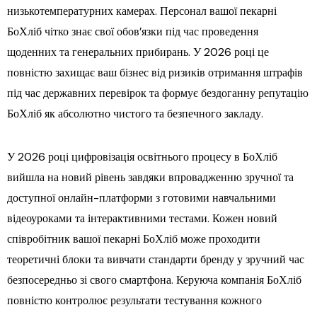
низькотемпературних камерах. Персонал вашої пекарні
БоХліб чітко знає свої обов’язки під час проведення
щоденних та генеральних прибирань. У 2026 році це
повністю захищає ваш бізнес від ризиків отримання штрафів
під час державних перевірок та формує бездоганну репутацію
БоХліб як абсолютно чистого та безпечного закладу.
У 2026 році цифровізація освітнього процесу в БоХліб
вийшла на новий рівень завдяки впровадженню зручної та
доступної онлайн-платформи з готовими навчальними
відеоуроками та інтерактивними тестами. Кожен новий
співробітник вашої пекарні БоХліб може проходити
теоретичні блоки та вивчати стандарти бренду у зручний час
безпосередньо зі свого смартфона. Керуюча компанія БоХліб
повністю контролює результати тестування кожного