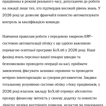
працівника в режимі реального часу, допускаючи до роботи
на локації лише тих, хто підтвердив високий рівень знань. У
2026 році це дозволяє франчайзі повністю автоматизувати
контроль за кваліфікацією команди.
Навчання правилам роботи з передовою хмарною ERP-
системою автоматизації обліку є ще однією важливою
перевагою освітньої програми БоХліб у 2026 році. Наші
фахівці вчать персонал вашої пекарні швидко та
безпомилково проводити операції на касі, приймати
замовлення, фіксувати залишки сировини та проводити
вечірню інвентаризацію за суворим регламентом. Завдяки
тотальному розумінню системи обліку з боку працівників, у
2026 році власник закладу БоХліб отримує абсолютно
прозору фінансову звітність у своєму додатку та повністю
ліквідує ризики внутрішніх помилок, недостач чи прихованих