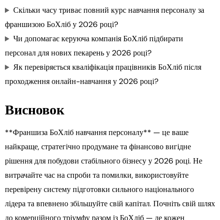
Скільки часу триває повний курс навчання персоналу за
франшизою БоХліб у 2026 році?
Чи допомагає керуюча компанія БоХліб підбирати
персонал для нових пекарень у 2026 році?
Як перевіряється кваліфікація працівників БоХліб після
проходження онлайн-навчання у 2026 році?
Висновок
**Франшиза БоХліб навчання персоналу** — це ваше
найкраще, стратегічно продумане та фінансово вигідне
рішення для побудови стабільного бізнесу у 2026 році. Не
витрачайте час на спроби та помилки, використовуйте
перевірену систему підготовки сильного національного
лідера та впевнено збільшуйте свій капітал. Почніть свій шлях
до комерційного тріумфу разом із БоХліб — де кожен