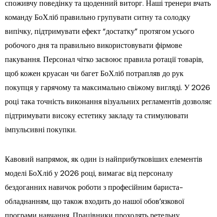
споживчу поведінку та щоденний виторг. Наші тренери вчать
команду БоХліб правильно групувати ситну та солодку
випічку, підтримувати ефект “достатку” протягом усього
робочого дня та правильно використовувати фірмове
пакування. Персонал чітко засвоює правила ротації товарів,
щоб кожен круасан чи багет БоХліб потрапляв до рук
покупця у гарячому та максимально свіжому вигляді. У 2026
році така точність виконання візуальних регламентів дозволяє
підтримувати високу естетику закладу та стимулювати
імпульсивні покупки.
Кавовий напрямок, як один із найприбутковіших елементів
моделі БоХліб у 2026 році, вимагає від персоналу
бездоганних навичок роботи з професійним бариста-
обладнанням, що також входить до нашої обов’язкової
програми навчання. Працівники проходять ретельну