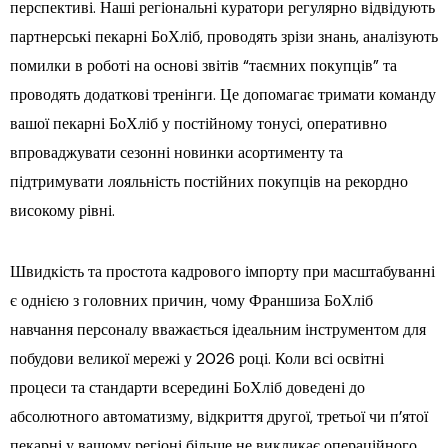
перспективі. Наші регіональні куратори регулярно відвідують
партнерські пекарні БоХліб, проводять зрізи знань, аналізують
помилки в роботі на основі звітів “таємних покупців” та
проводять додаткові тренінги. Це допомагає тримати команду
вашої пекарні БоХліб у постійному тонусі, оперативно
впроваджувати сезонні новинки асортименту та
підтримувати лояльність постійних покупців на рекордно
високому рівні.
Швидкість та простота кадрового імпорту при масштабуванні
є однією з головних причин, чому Франшиза БоХліб
навчання персоналу вважається ідеальним інструментом для
побудови великої мережі у 2026 році. Коли всі освітні
процеси та стандарти всередині БоХліб доведені до
абсолютного автоматизму, відкриття другої, третьої чи п’ятої
пекарні у вашому регіоні більше не викликає операційного