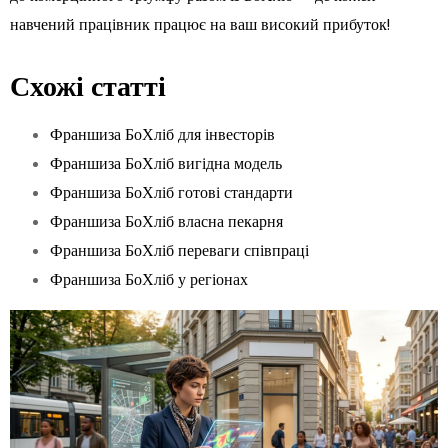
навчений працівник працює на ваш високий прибуток!
Схожі статті
Франшиза БоХліб для інвесторів
Франшиза БоХліб вигідна модель
Франшиза БоХліб готові стандарти
Франшиза БоХліб власна пекарня
Франшиза БоХліб переваги співпраці
Франшиза БоХліб у регіонах