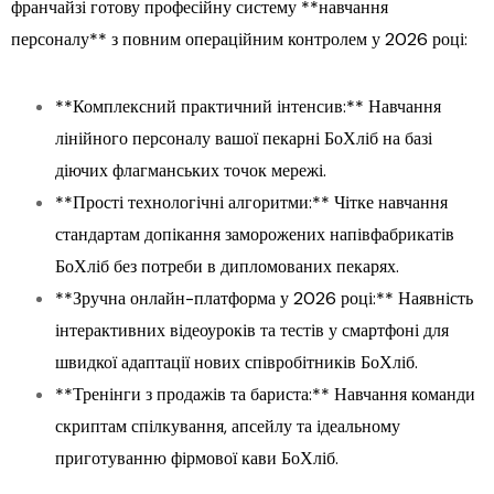
франчайзі готову професійну систему **навчання
персоналу** з повним операційним контролем у 2026 році:
**Комплексний практичний інтенсив:** Навчання
лінійного персоналу вашої пекарні БоХліб на базі
діючих флагманських точок мережі.
**Прості технологічні алгоритми:** Чітке навчання
стандартам допікання заморожених напівфабрикатів
БоХліб без потреби в дипломованих пекарях.
**Зручна онлайн-платформа у 2026 році:** Наявність
інтерактивних відеоуроків та тестів у смартфоні для
швидкої адаптації нових співробітників БоХліб.
**Тренінги з продажів та бариста:** Навчання команди
скриптам спілкування, апсейлу та ідеальному
приготуванню фірмової кави БоХліб.