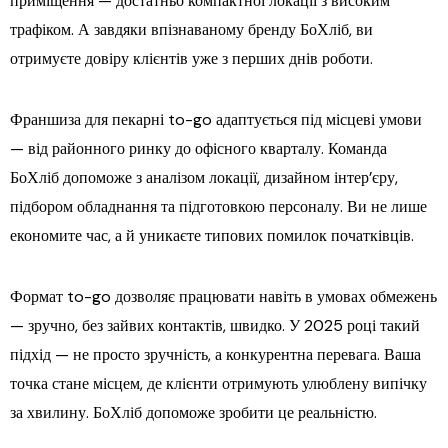
приміщення — достатньо компактної локації з високим
трафіком. А завдяки впізнаваному бренду БоХліб, ви
отримуєте довіру клієнтів уже з перших днів роботи.
Франшиза для пекарні to-go адаптується під місцеві умови
— від районного ринку до офісного кварталу. Команда
БоХліб допоможе з аналізом локації, дизайном інтер’єру,
підбором обладнання та підготовкою персоналу. Ви не лише
економите час, а й уникаєте типових помилок початківців.
Формат to-go дозволяє працювати навіть в умовах обмежень
— зручно, без зайвих контактів, швидко. У 2025 році такий
підхід — не просто зручність, а конкурентна перевага. Ваша
точка стане місцем, де клієнти отримують улюблену випічку
за хвилину. БоХліб допоможе зробити це реальністю.