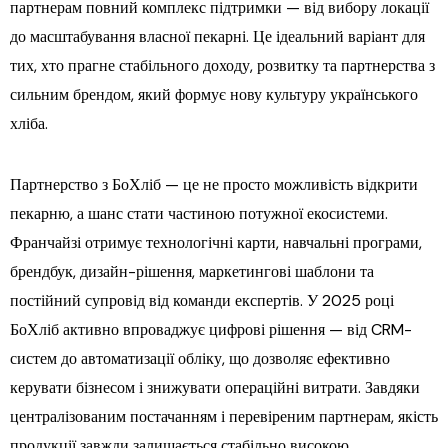
партнерам повний комплекс підтримки — від вибору локації
до масштабування власної пекарні. Це ідеальний варіант для
тих, хто прагне стабільного доходу, розвитку та партнерства з
сильним брендом, який формує нову культуру українського
хліба.
Партнерство з БоХліб — це не просто можливість відкрити
пекарню, а шанс стати частиною потужної екосистеми.
Франчайзі отримує технологічні карти, навчальні програми,
брендбук, дизайн-рішення, маркетингові шаблони та
постійний супровід від команди експертів. У 2025 році
БоХліб активно впроваджує цифрові рішення — від CRM-
систем до автоматизації обліку, що дозволяє ефективно
керувати бізнесом і знижувати операційні витрати. Завдяки
централізованим постачанням і перевіреним партнерам, якість
продукції завжди залишається стабільно високою.