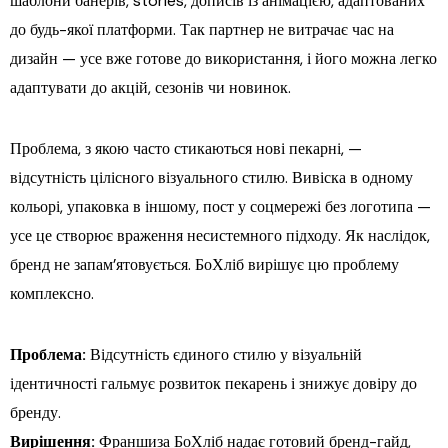
шаблони банерів, stories, дописів із анімацією, адаптованих
до будь-якої платформи. Так партнер не витрачає час на
дизайн — усе вже готове до використання, і його можна легко
адаптувати до акцій, сезонів чи новинок.
Проблема, з якою часто стикаються нові пекарні, —
відсутність цілісного візуального стилю. Вивіска в одному
кольорі, упаковка в іншому, пост у соцмережі без логотипа —
усе це створює враження несистемного підходу. Як наслідок,
бренд не запам’ятовується. БоХліб вирішує цю проблему
комплексно.
Проблема:
Відсутність єдиного стилю у візуальній
ідентичності гальмує розвиток пекарень і знижує довіру до
бренду.
Вирішення:
Франшиза БоХліб надає готовий бренд-гайд,