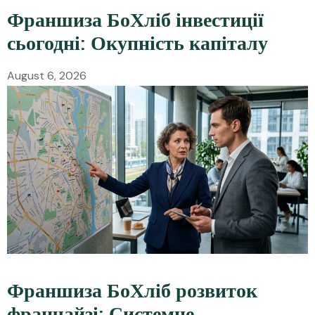
Франшиза БоХліб інвестиції
сьогодні: Окупність капіталу
August 6, 2026
Франшиза БоХліб розвиток
франчайзі: Системне