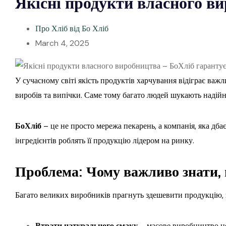
Якісні продукти власного в
Про Хліб від Бо Хліб
March 4, 2025
У сучасному світі якість продуктів харчування відіграє важ
виробів та випічки. Саме тому багато людей шукають надійни
БоХліб
– це не просто мережа пекарень, а компанія, яка дб
інгредієнтів роблять її продукцію лідером на ринку.
Проблема: Чому важливо знати,
Багато великих виробників прагнуть здешевити продукцію, 
Втрати натурального смаку
– масове виробництво не