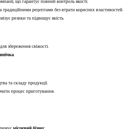
мпанії, що гарантує повний контроль якості.
за традиційними рецептами без втрати корисних властивостей.
ізує ризики та підвищує якість.
 для збереження свіжості.
випічка
.
ва та складу продукції.
ачити процес приготування.
тримує
місцевий бізнес
.