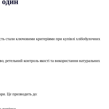
 один
чність стали ключовими критеріями при купівлі хлібобулочних
тво, ретельний контроль якості та використання натуральних
ри. Це призводить до:
к випічки.