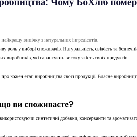
иробництва: Чому БоХліб номер
ливу роль у виборі споживачів. Натуральність, свіжість та безпе
х виробників, які гарантують високу якість своїх продуктів.
ає про кожен етап виробництва своєї продукції. Власне виробниц
 що ви споживаєте?
використовуючи синтетичні добавки, консерванти та ароматизато
рідко використовує покращувачі, що змінюють автентичний сма