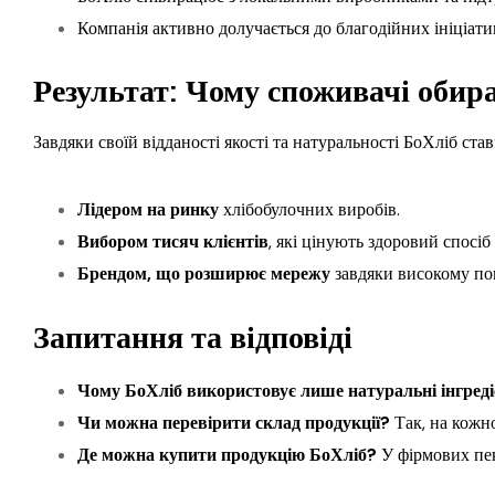
Компанія активно долучається до благодійних ініціати
Результат: Чому споживачі оби
Завдяки своїй відданості якості та натуральності БоХліб став
Лідером на ринку
хлібобулочних виробів.
Вибором тисяч клієнтів
, які цінують здоровий спосіб
Брендом, що розширює мережу
завдяки високому по
Запитання та відповіді
Чому БоХліб використовує лише натуральні інгред
Чи можна перевірити склад продукції?
Так, на кожно
Де можна купити продукцію БоХліб?
У фірмових пек