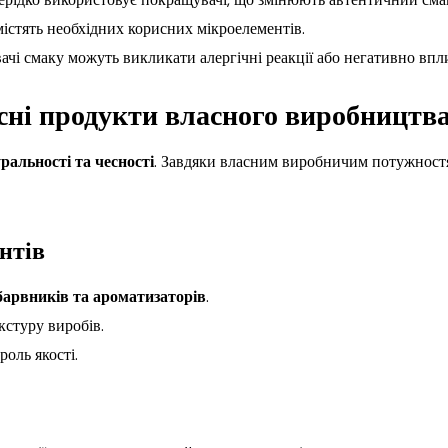
містять необхідних корисних мікроелементів.
ачі смаку можуть викликати алергічні реакції або негативно впл
сні продукти власного виробництв
ральності та чесності
. Завдяки власним виробничим потужност
нтів
барвників та ароматизаторів
.
екстуру виробів.
оль якості.