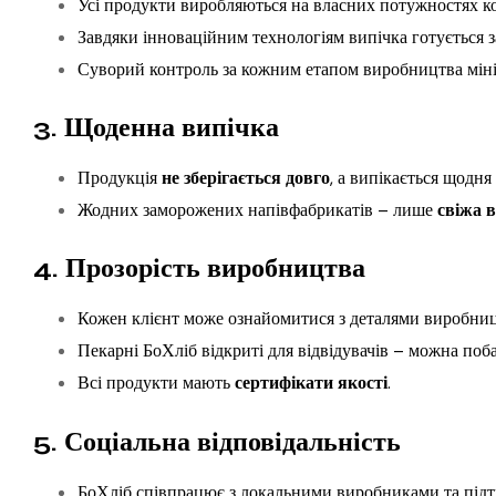
Усі продукти виробляються на власних потужностях ко
Завдяки інноваційним технологіям випічка готується 
Суворий контроль за кожним етапом виробництва мінім
3. Щоденна випічка
Продукція
не зберігається довго
, а випікається щодня
Жодних заморожених напівфабрикатів – лише
свіжа 
4. Прозорість виробництва
Кожен клієнт може ознайомитися з деталями виробницт
Пекарні БоХліб відкриті для відвідувачів – можна поб
Всі продукти мають
сертифікати якості
.
5. Соціальна відповідальність
БоХліб співпрацює з локальними виробниками та під