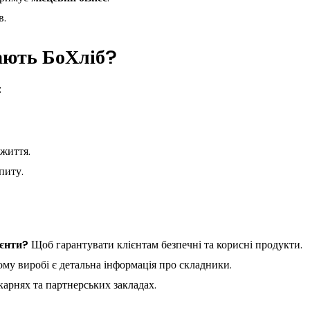
в.
рають БоХліб?
:
 життя.
питу.
ієнти?
Щоб гарантувати клієнтам безпечні та корисні продукти.
му виробі є детальна інформація про складники.
арнях та партнерських закладах.