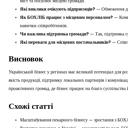
міст та посилює місцеві громади.
Які виклики очікують підприємців?
— Обмеження дос
Як БОХЛІБ працює з місцевим персоналом?
— Компа
навички співробітників.
Чи важлива підтримка громади?
— Так, підтримка г
Які переваги для місцевих постачальників?
— Співпр
Висновок
Український бізнес у регіонах має великий потенціал для р
якість продукції, підтримку локальних партнерів і комуніка
проактивних громад, де бізнес працює на благо суспільства 
Схожі статті
Масштабування пекарного бізнесу — зростання з БОХ