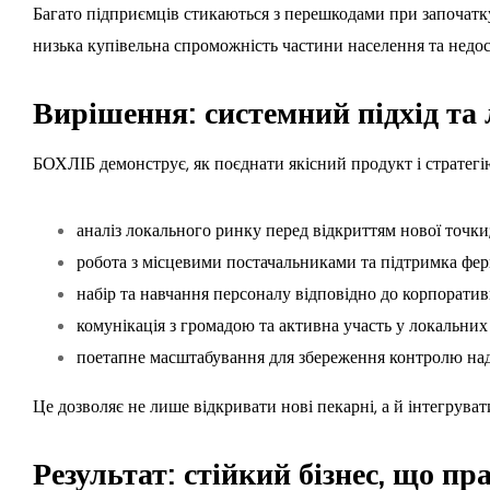
Багато підприємців стикаються з перешкодами при започатку
низька купівельна спроможність частини населення та недост
Вирішення: системний підхід та
БОХЛІБ демонструє, як поєднати якісний продукт і стратегію
аналіз локального ринку перед відкриттям нової точки
робота з місцевими постачальниками та підтримка фер
набір та навчання персоналу відповідно до корпоративн
комунікація з громадою та активна участь у локальних 
поетапне масштабування для збереження контролю над 
Це дозволяє не лише відкривати нові пекарні, а й інтегруват
Результат: стійкий бізнес, що п