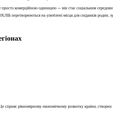
 не просто комерційною одиницею — він стає соціальним середов
ОХЛІБ перетворюються на улюблені місця для сніданків родин, зус
егіонах
е сприяє рівномірному економічному розвитку країни, створює 