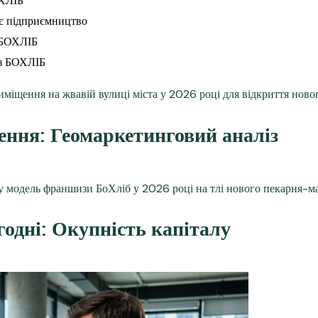
ОХЛІБ
є підприємництво
з БОХЛІБ
 з БОХЛІБ
ння: Геомаркетинговий аналіз
годні: Окупність капіталу