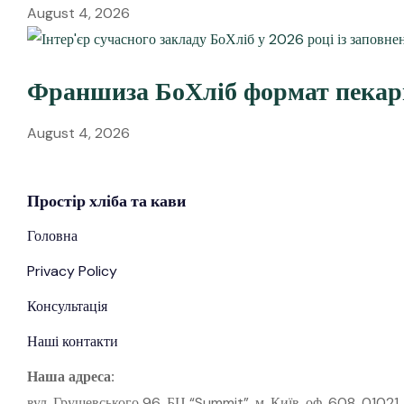
August 4, 2026
Франшиза БоХліб формат пекарн
August 4, 2026
Простір
хліба
та кави
Головна
Privacy Policy
Консультація
Наші контакти
Наша адреса:
вул. Грушевського 96, БЦ “Summit”, м. Київ, оф. 608, 01021