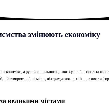
риємства змінюють економіку
а економіки, а рушій соціального розвитку, стабільності та яко
б, а й створює робочі місця, підтримує локальні ініціативи та ф
оза великими містами