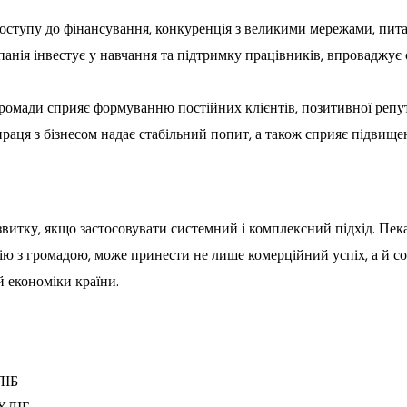
тупу до фінансування, конкуренція з великими мережами, питанн
нія інвестує у навчання та підтримку працівників, впроваджує с
ромади сприяє формуванню постійних клієнтів, позитивної репута
аця з бізнесом надає стабільний попит, а також сприяє підвищенн
озвитку, якщо застосовувати системний і комплексний підхід. Пек
цію з громадою, може принести не лише комерційний успіх, а й с
й економіки країни.
ЛІБ